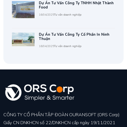
Dự Án Tư Vấn Công Ty TNHH Nhật Thành
Food
16/04/2025
Tư vấn doanh nghiệp
Dự Án Tư Vấn Công Ty Cổ Phần In Ninh
Thuận
16/04/2025
Tư vấn doanh nghiệp
CÔNG TY CỔ PHẦN TẬP ĐOÀN OURANSOFT (ORS Corp)
Giấy CN DNKHCN số 22/DNKHCN cấp ngày 19/11/2021