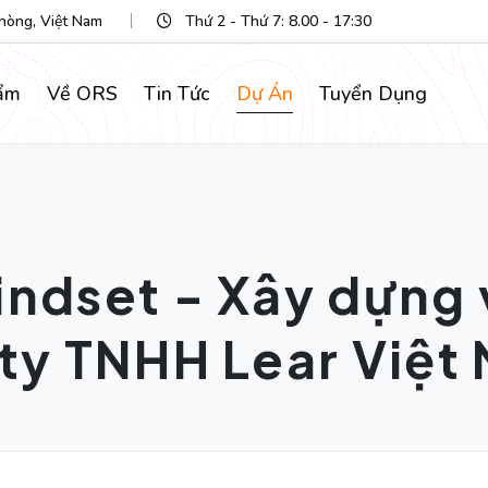
Phòng, Việt Nam
Thứ 2 - Thứ 7: 8.00 - 17:30
ẩm
Về ORS
Tin Tức
Dự Án
Tuyển Dụng
indset - Xây dựng
 ty TNHH Lear Việt