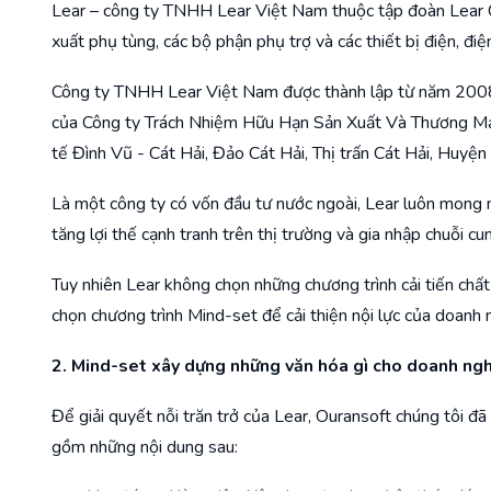
Lear – công ty TNHH Lear Việt Nam thuộc tập đoàn Lear 
xuất phụ tùng, các bộ phận phụ trợ và các thiết bị điện, đi
Công ty TNHH Lear Việt Nam được thành lập từ năm 2008 v
của Công ty Trách Nhiệm Hữu Hạn Sản Xuất Và Thương Mại 
tế Đình Vũ - Cát Hải, Đảo Cát Hải, Thị trấn Cát Hải, Huyệ
Là một công ty có vốn đầu tư nước ngoài, Lear luôn mong
tăng lợi thế cạnh tranh trên thị trường và gia nhập chuỗi cu
Tuy nhiên Lear không chọn những chương trình cải tiến ch
chọn chương trình Mind-set để cải thiện nội lực của doanh 
2. Mind-set xây dựng những văn hóa gì cho doanh ng
Để giải quyết nỗi trăn trở của Lear, Ouransoft chúng tôi 
gồm những nội dung sau: