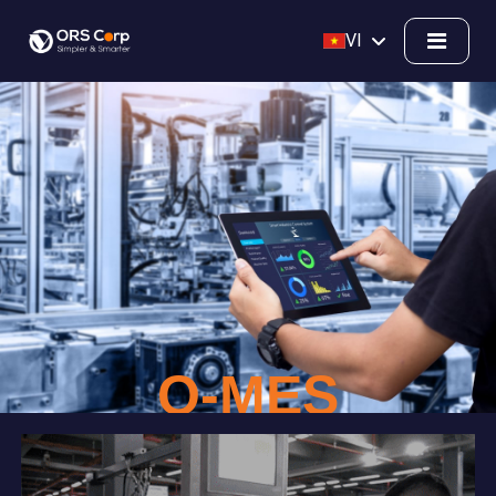
VI
O-MES
HỆ THỐNG GIẢI PHÁP
QUẢN TRỊ SẢN XUẤT