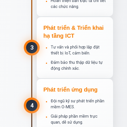
Hoàn thiện bản Đặc tả chi tiết
•
các chức năng.
Phát triển & Triển khai
hạ tầng ICT
3
Tư vấn và phối hợp lắp đặt
•
thiết bị IoT, cảm biến.
Đảm bảo thu thập dữ liệu tự
•
động chính xác.
Phát triển ứng dụng
Đội ngũ kỹ sư phát triển phần
•
4
mềm O-MES.
Giải pháp phần mềm trực
•
quan, dễ sử dụng.