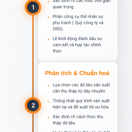
Xác định rõ các mốc thời gian
•
1
quan trọng.
Phân công cụ thể nhân sự
•
phụ trách ( Quý công ty và
ORS).
Lễ khởi động đánh dấu sự
•
cam kết và hợp tác chính
thức.
Phân tích & Chuẩn hoá
Lựa chọn các dữ liệu sản xuất
•
cần thu thập từ dây chuyền.
Thống nhất quy trình sản xuất
•
2
hiện tại và đề xuất tối ưu hóa.
Xác định rõ cách thức thu
•
thập dữ liệu.